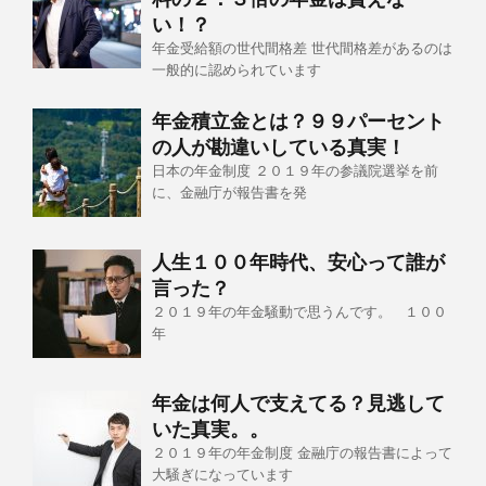
い！？
年金受給額の世代間格差 世代間格差があるのは
一般的に認められています
年金積立金とは？９９パーセント
の人が勘違いしている真実！
日本の年金制度 ２０１９年の参議院選挙を前
に、金融庁が報告書を発
人生１００年時代、安心って誰が
言った？
２０１９年の年金騒動で思うんです。 １００
年
年金は何人で支えてる？見逃して
いた真実。。
２０１９年の年金制度 金融庁の報告書によって
大騒ぎになっています